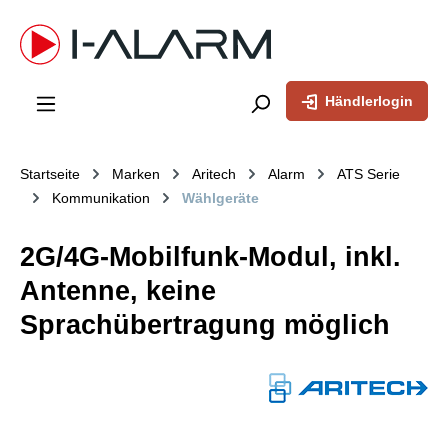
inhalt springen
Händlerlogin
Startseite
Marken
Aritech
Alarm
ATS Serie
Kommunikation
Wählgeräte
2G/4G-Mobilfunk-Modul, inkl.
Antenne, keine
Sprachübertragung möglich