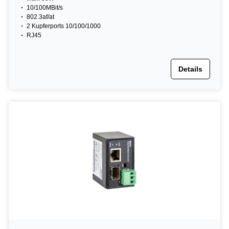
10/100MBit/s
802.3af/at
2 Kupferports 10/100/1000
RJ45
Details