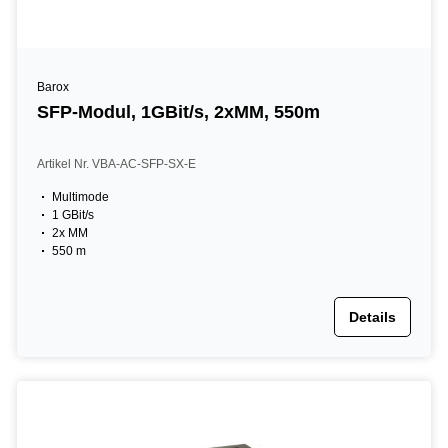
Barox
SFP-Modul, 1GBit/s, 2xMM, 550m
Artikel Nr. VBA-AC-SFP-SX-E
Multimode
1 GBit/s
2x MM
550 m
Details