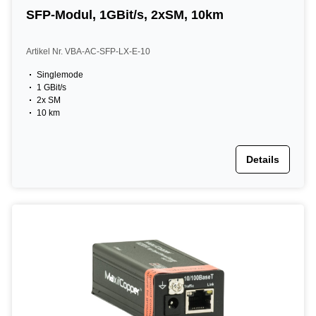
SFP-Modul, 1GBit/s, 2xSM, 10km
Artikel Nr. VBA-AC-SFP-LX-E-10
Singlemode
1 GBit/s
2x SM
10 km
Details