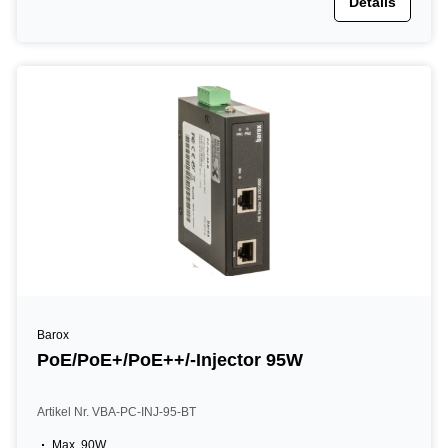
Details
Barox
PoE/PoE+/PoE++/-Injector 95W
Artikel Nr. VBA-PC-INJ-95-BT
Max. 90W