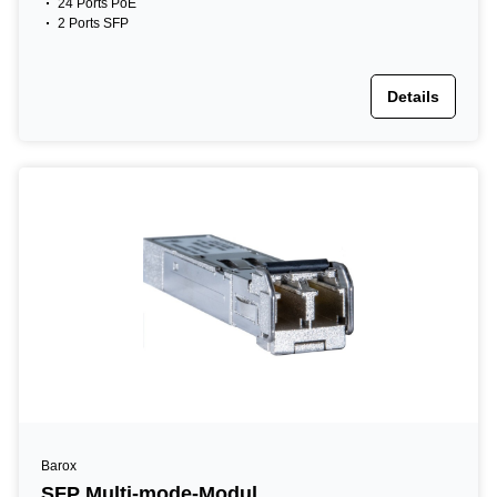
24 Ports PoE
2 Ports SFP
Details
Barox
SFP Multi-mode-Modul