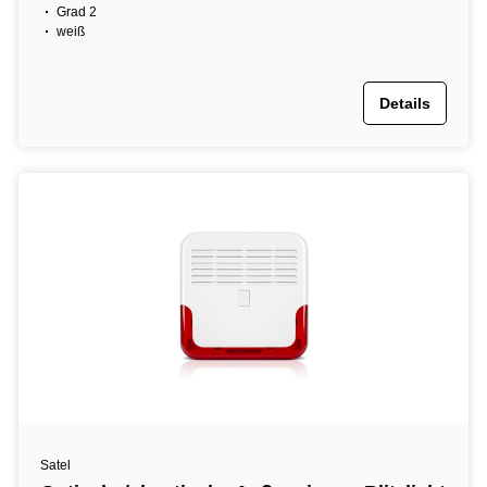
Grad 2
weiß
Details
Satel