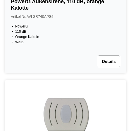
PowerG Außensirene, 110 dB, orange
Kalotte
Artikel Nr. AVI-SR740APG2
PowerG
110 dB
Orange Kalotte
Weiß
Details