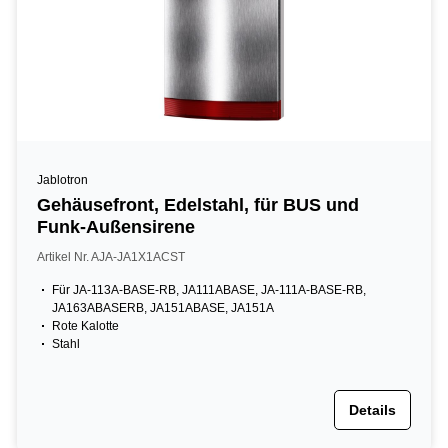
Jablotron
Gehäusefront, Edelstahl, für BUS und
Funk-Außensirene
Artikel Nr. AJA-JA1X1ACST
Für JA-113A-BASE-RB, JA111ABASE, JA-111A-BASE-RB,
JA163ABASERB, JA151ABASE, JA151A
Rote Kalotte
Stahl
Details