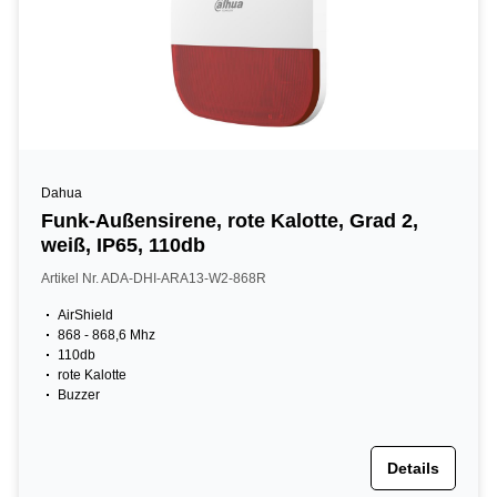
Dahua
Funk-Außensirene, rote Kalotte, Grad 2,
weiß, IP65, 110db
Artikel Nr. ADA-DHI-ARA13-W2-868R
AirShield
868 - 868,6 Mhz
110db
rote Kalotte
Buzzer
Details