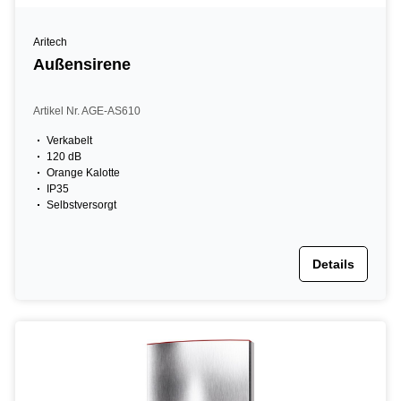
Aritech
Außensirene
Artikel Nr. AGE-AS610
Verkabelt
120 dB
Orange Kalotte
IP35
Selbstversorgt
Details