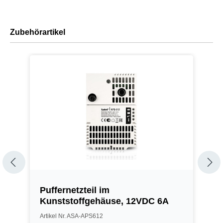
Zubehörartikel
Puffernetzteil im
Z
Kunststoffgehäuse, 12VDC 6A
T
Artikel Nr. ASA-APS612
A