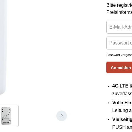
Bitte regist
Preisinform
Passwort verges
Anmelden
4G LTE &
zuverläss
Volle Flex
Leitung 
Vielseit
PUSH an 