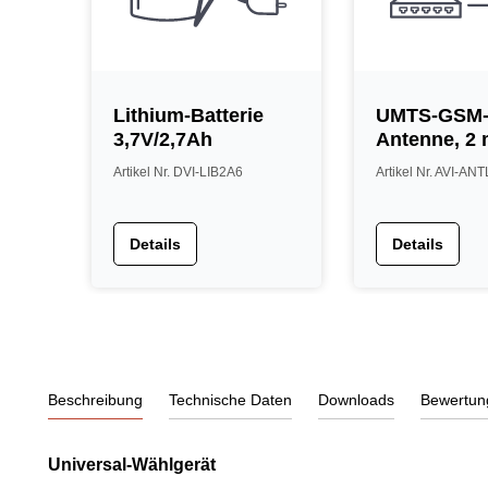
Lithium-Batterie
UMTS-GSM-
3,7V/2,7Ah
Antenne, 2 
schwarz
Artikel Nr. DVI-LIB2A6
Artikel Nr. AVI-AN
Details
Details
Beschreibung
Technische Daten
Downloads
Bewertun
Universal-Wählgerät