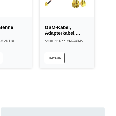
tenne
GSM-Kabel,
Adapterkabel,
MMCX-Anschluss
 AAM-ANT10
Artikel Nr. DXX-MMCXSMA
m. SMA-Anschluss,
für Visonic
Details