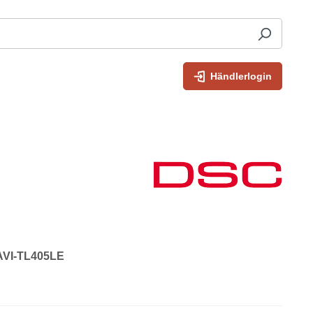
Händlerlogin
 AVI-TL405LE