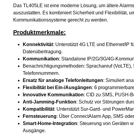
Das TL405LE ist eine moderne Lösung, um ältere Alarms
auszustatten. Es kombiniert Sicherheit und Flexibilität,
Kommunikationssysteme gerecht zu werden.
Produktmerkmale:
Konnektivität
: Unterstützt 4G LTE und Ethernet/IP f
Datenübertragung.
Kommunikation
: Standalone IP/2G/3G/4G-Kommun
Benachrichtigungsmethoden: Sprachanruf (VoLTE), 
Telefonnummern.
Ersatz für analoge Telefonleitungen
: Simuliert a
Flexibilität bei Ein-/Ausgängen
: 6 programmierbar
Innovative Kommunikation
: CID zu SMS, PUSH-B
Anti-Jamming-Funktion
: Schutz vor Störungen du
Kompatibilität
: Unterstützt Sur-Gard- und PowerM
Fernsteuerung
: Über ConnectAlarm App, SMS oder 
Smart-Home-Integration
: Steuerung von Geräten 
Ausgänge.