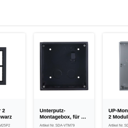
 2
Unterputz-
UP-Mont
hwarz
Montagebox, für 1
2 Module
Modul, Metall,
silber
TM25P2
Artikel Nr. SDA-VTM79
Artikel Nr.