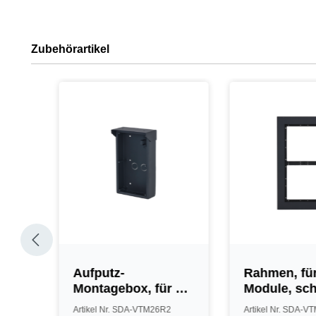
Zubehörartikel
Aufputz-
Rahmen, für
4
Montagebox, für 2
Module, sc
07,
Module, mit
Artikel Nr. SDA-VTM26R2
Artikel Nr. SDA-V