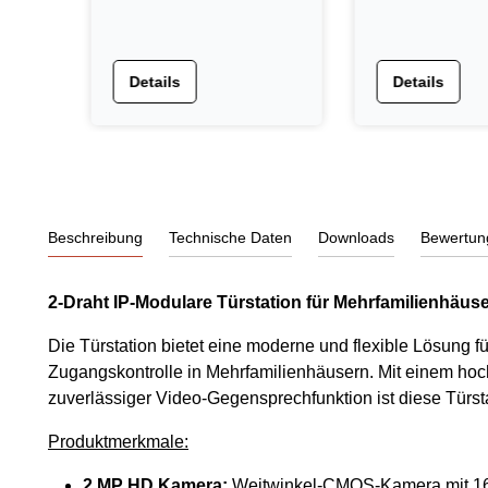
Regendach, Metall,
schwarz
Details
Details
Beschreibung
Technische Daten
Downloads
Bewertun
2-Draht IP-Modulare Türstation für Mehrfamilienhäus
Die Türstation bietet eine moderne und flexible Lösung 
Zugangskontrolle in Mehrfamilienhäusern. Mit einem ho
zuverlässiger Video-Gegensprechfunktion ist diese Türs
Produktmerkmale:
2 MP HD Kamera:
Weitwinkel-CMOS-Kamera mit 168,6