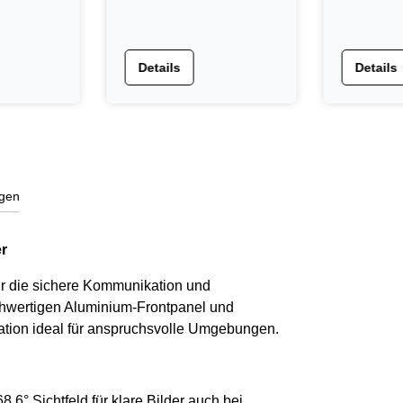
schwarz
Details
Details
gen
er
für die sichere Kommunikation und
chwertigen Aluminium-Frontpanel und
tation ideal für anspruchsvolle Umgebungen.
° Sichtfeld für klare Bilder auch bei