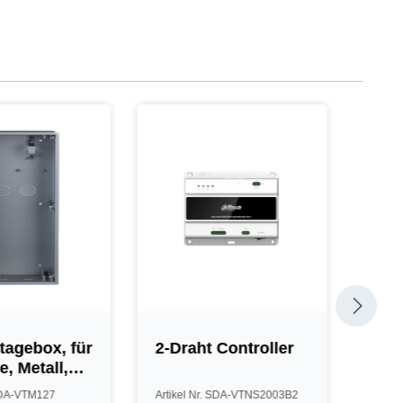
agebox, für
2-Draht Controller
Auf
, Metall,
Mon
Mod
 SDA-VTM127
Artikel Nr. SDA-VTNS2003B2
Artik