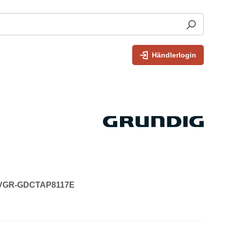
Händlerlogin
: VGR-GDCTAP8117E