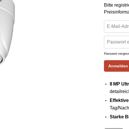
Bitte regist
Preisinform
Passwort verges
Anmelden
8 MP Ult
detailrei
Effektiv
Tag/Nach
Starke B