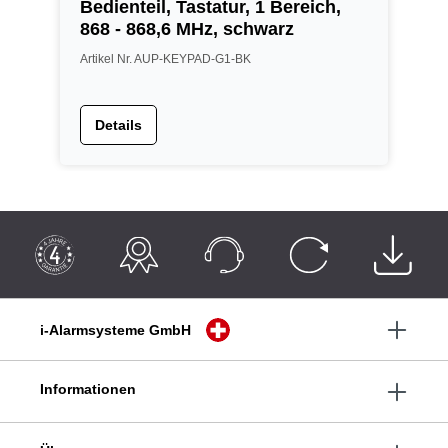
Bedienteil, Tastatur, 1 Bereich,
B
868 - 868,6 MHz, schwarz
8
Artikel Nr. AUP-KEYPAD-G1-BK
A
Details
i-Alarmsysteme GmbH
Informationen