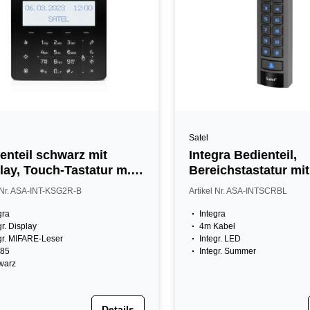
Satel
enteil schwarz mit
Integra Bedienteil,
lay, Touch-Tastatur m.
Bereichstastatur mit
re Leser
Zutrittskarte
l Nr. ASA-INT-KSG2R-B
Artikel Nr. ASA-INTSCRBL
gra
Integra
gr. Display
4m Kabel
gr. MIFARE-Leser
Integr. LED
85
Integr. Summer
warz
Details