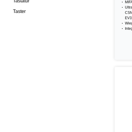
Tastatur
MIF
Ultr
Taster
CSN
EV3
Wie
Inte