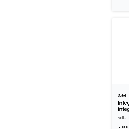
Satel
Inte
inte
Artike
868