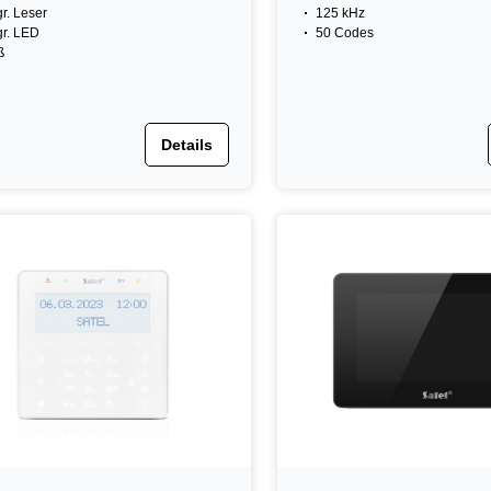
gr. Leser
125 kHz
gr. LED
50 Codes
ß
Details