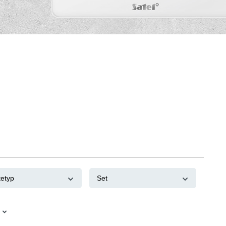
tetyp
Set