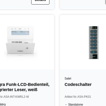
Satel
gra Funk-LCD-Bedienteil,
Codeschalter
grierter Leser, weiß
l Nr. ASA-INT-KWRL2-W
Artikel Nr. ASA-PK01
 MHz
Standalone