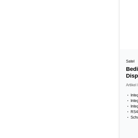
Satel
Bedi
Disp
Mifa
Artike
Inte
Inte
Inte
RS4
Sch