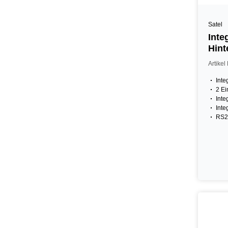
Satel
Inte
Hint
weis
Artike
Inte
2 E
Inte
Inte
RS2