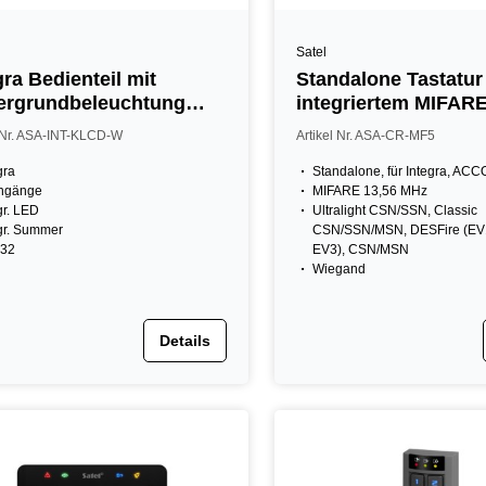
Satel
gra Bedienteil mit
Standalone Tastatur
ergrundbeleuchtung
integriertem MIFARE
s
Wiegand
l Nr. ASA-INT-KLCD-W
Artikel Nr. ASA-CR-MF5
gra
Standalone, für Integra, AC
ingänge
MIFARE 13,56 MHz
gr. LED
Ultralight CSN/SSN, Classic
gr. Summer
CSN/SSN/MSN, DESFire (EV1
32
EV3), CSN/MSN
Wiegand
Details